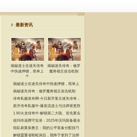
最新资讯
揭秘道士在迷失传奇
揭秘迷失传奇：修罗
中快速押镖，简单上
魔将领主攻击机制
手
揭秘道士在迷失传奇中快速押镖，简单上
手
揭秘迷失传奇：修罗魔将领主攻击机制
传奇私服发布网-今日新开复古迷失传奇，
解锁新玩法
新开传奇私服中-爆发流道士与法师谁更胜
一筹
1.90火龙传奇中-解锁第二大陆、首先要去
生肖宝塔
祖玛寺庙蹲守实录：2025年沃玛装备最全
爆率手册
组队刷黄泉教主：我的公平装备分配技巧
解锁盟重省蜈蚣洞后，我终于拿到了法师