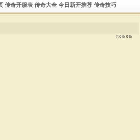
页
传奇开服表
传奇大全
今日新开推荐
传奇技巧
共
0
页
0
条