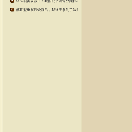
组队刷黄泉教主：我的公平装备分配技巧
解锁盟重省蜈蚣洞后，我终于拿到了法师必备的灭天火技能书材料