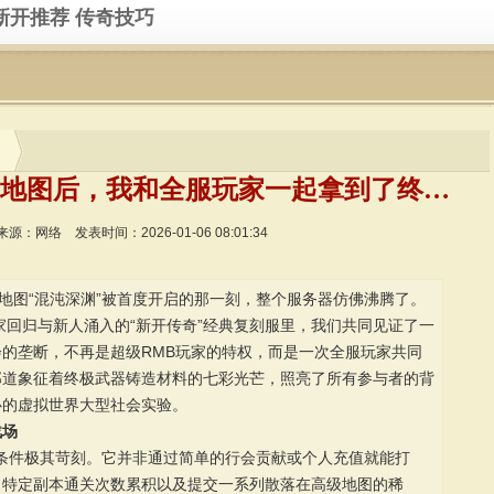
新开推荐
传奇技巧
新开传奇：解锁世界BOSS地图后，我和全服玩家一起拿到了终极装备的材料！
来源：网络
发表时间：2026-01-06 08:01:34
S地图“混沌深渊”被首度开启的那一刻，整个服务器仿佛沸腾了。
家回归与新人涌入的“新开传奇”经典复刻服里，我们共同见证了一
的垄断，不再是超级RMB玩家的特权，而是一次全服玩家共同
那道象征着终极武器铸造材料的七彩光芒，照亮了所有参与者的背
心的虚拟世界大型社会实验。
战场
解锁条件极其苛刻。它并非通过简单的行会贡献或个人充值就能打
、特定副本通关次数累积以及提交一系列散落在高级地图的稀