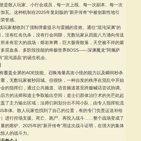
即使是散人玩家、小行会成员，每一次上线、每一次副本、每一次
瓦。这种机制在2025年复刻版的“新开传奇”中被创新性地引
体荣誉感。
在线玩家都收到了强制弹窗提示与震撼的音效。通往“混沌深渊”的
刻，没有红名仇杀，没有行会间隙，无数玩家从四面八方涌向传送
前所未有宏大的战场：熔岩奔腾，巨大骸骨散落，天空被不祥的紫
多层血条、多阶段技能的终极世界BOSS——深渊魔龙“阿佩萨
“混沌源晶”的诞生机会。
利
拥有覆盖全屏的AOE技能、召唤海量高攻小怪的能力以及瞬间秒杀
惨重，无数玩家被秒回城。但很快，一种自发的秩序在混乱中开始
行会的指挥们，通过公共频道、语音频道甚至跨服喊话尝试协调。
为后方的法师和道士争取输出空间；道士们群体治疗术的光芒此起
覆盖了主力输出区域；法师们则划分出不同小队，由专人指挥轮流
SS本体。散人玩家也找到了自己的位置，有的专门负责运送补给
阱）进行控场支援。死亡、跑尸、再投入战斗……整个战场变成了
的熔炉。2025年的“新开传奇”用这次战斗证明，在强大的集体
成惊人的战斗力。
属于每个人