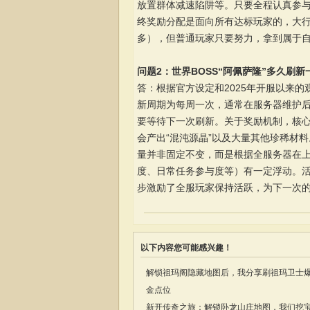
放置群体减速陷阱等。只要全程认真参
终奖励分配是面向所有达标玩家的，大
多），但普通玩家只要努力，拿到属于自
问题2：世界BOSS“阿佩萨隆”多久刷
答：根据官方设定和2025年开服以来的观
新周期为每周一次，通常在服务器维护后
要等待下一次刷新。关于奖励机制，核心
会产出“混沌源晶”以及大量其他珍稀材料
量并非固定不变，而是根据全服务器在上
度、日常任务参与度等）有一定浮动。活
步激励了全服玩家保持活跃，为下一次
以下内容您可能感兴趣！
解锁祖玛阁隐藏地图后，我分享刷祖玛卫士
金点位
新开传奇之旅：解锁卧龙山庄地图，我们挖