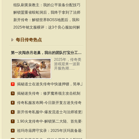
爆率手册
组队刷黄泉教主：我的公平装备分配技巧
解锁盟重省蜈蚣洞后，我终于拿到了法师
必备的灭天火技能书材料
新开传奇：解锁世界BOSS地图后，我和
全服玩家一起拿到了终极装备的材料！
2025年铭文服横评：这3个良心服如何解
决铭文材料获取痛点？
每日传奇热点
第一次闯赤月老巢，我出的团队打宝分工技巧
2025年，传奇类
游戏迎来一波新
开服热潮......
揭秘道士在迷失传奇中快速押镖，简单上手
揭秘迷失传奇：修罗魔将领主攻击机制
传奇私服发布网-今日新开复古迷失传奇，解锁新玩法
新开传奇私服中-爆发流道士与法师谁更胜一筹
1.90火龙传奇中-解锁第二大陆、首先要去生肖宝塔
祖玛寺庙蹲守实录：2025年沃玛装备最全爆率手册