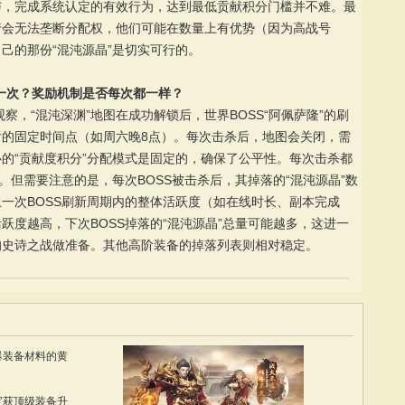
与，完成系统认定的有效行为，达到最低贡献积分门槛并不难。最
行会无法垄断分配权，他们可能在数量上有优势（因为高战号
己的那份“混沌源晶”是切实可行的。
新一次？奖励机制是否每次都一样？
察，“混沌深渊”地图在成功解锁后，世界BOSS“阿佩萨隆”的刷
的固定时间点（如周六晚8点）。每次击杀后，地图会关闭，需
的“贡献度积分”分配模式是固定的，确保了公平性。每次击杀都
。但需要注意的是，每次BOSS被击杀后，其掉落的“混沌源晶”数
一次BOSS刷新周期内的整体活跃度（如在线时长、副本完成
跃度越高，下次BOSS掉落的“混沌源晶”总量可能越多，这进一
的史诗之战做准备。其他高阶装备的掉落列表则相对稳定。
爆装备材料的黄
宝获顶级装备升