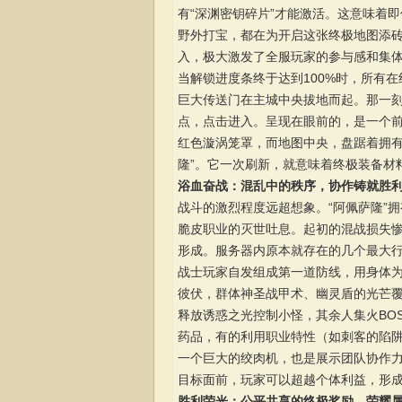
有“深渊密钥碎片”才能激活。这意味着
野外打宝，都在为开启这张终极地图添砖加
入，极大激发了全服玩家的参与感和集
当解锁进度条终于达到100%时，所有
巨大传送门在主城中央拔地而起。那一
点，点击进入。呈现在眼前的，是一个
红色漩涡笼罩，而地图中央，盘踞着拥有
隆”。它一次刷新，就意味着终极装备材料
浴血奋战：混乱中的秩序，协作铸就胜
战斗的激烈程度远超想象。“阿佩萨隆”
脆皮职业的灭世吐息。起初的混战损失
形成。服务器内原本就存在的几个最大
战士玩家自发组成第一道防线，用身体
彼伏，群体神圣战甲术、幽灵盾的光芒
释放诱惑之光控制小怪，其余人集火BO
药品，有的利用职业特性（如刺客的陷
一个巨大的绞肉机，也是展示团队协作力量
目标面前，玩家可以超越个体利益，形
胜利荣光：公平共享的终极奖励，荣耀