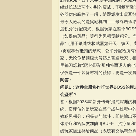
经过长达近两个小时的鏖战，“阿佩萨隆
务器仿佛寂静了一瞬，随即爆发出震耳
最令人激动的是奖励机制——最终击杀结
度积分”分配模式。根据玩家在整个BO
（如提供药品）等行为累积贡献积分。当
晶”（用于锻造终极武器如开天、镇天、
+贡献积分抵扣的形式，公平分配给所有
家，无论你是顶级大号还是普通玩家，
里都闪烁着“混沌源晶”那独特而诱人的七
仅仅是一件装备材料的获得，更是一次
问答：
问题1：这种全服协作打世界BOSS的
会垄断？
答：根据2025年“新开传奇”混沌深渊
统。它评估的是玩家在整个战斗过程中
效积累积分：积极参与战斗，即使输出不
体治疗和给队友加防御BUFF，治疗量
线玩家运送补给药品（系统有交易积分