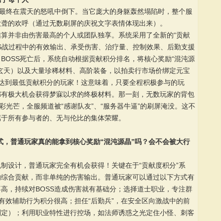
”最终在震天的怒吼中倒下。当它庞大的身躯轰然塌陷时，整个服
欲聋的欢呼（通过无数刷屏的庆祝文字表情体现出来）。
算并非由伤害最高的个人或团队独享。系统采用了全新的“贡献
SS战过程中的有效输出、承受伤害、治疗量、控制效果、后勤支援
BOSS死亡后，系统自动根据贡献积分排名，将核心奖励“混沌源
玄天）以及大量珍稀材料、高阶装备，以拍卖行市场价绑定元宝
达到最低贡献积分的玩家！这意味着，只要全程积极参与的玩
都有极大机会获得梦寐以求的终极材料。那一刻，无数玩家的背包
彩光芒，全服频道被“感谢队友”、“服务器牛逼”的刷屏淹没。这不
属于所有参与者的、无与伦比的集体荣耀。
模式，普通玩家真的能拿到核心奖励“混沌源晶”吗？会不会被大行
的机制设计，普通玩家完全有机会获得！关键在于“贡献度积分”系
的综合贡献，而非单纯的伤害输出。普通玩家可以通过以下方式有
高，持续对BOSS造成伤害就有基础分；选择道士职业，专注群
和有效辅助行为积分很高；担任“后勤兵”，在安全区向激战中的前
判定）；利用职业特性进行控场，如法师诱惑之光定住小怪、刺客