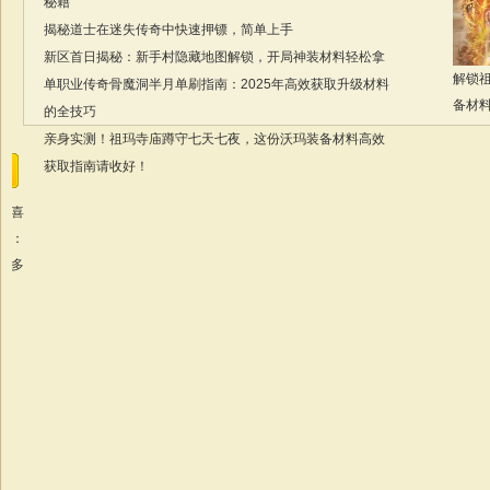
秘籍
揭秘道士在迷失传奇中快速押镖，简单上手
新区首日揭秘：新手村隐藏地图解锁，开局神装材料轻松拿
解锁
单职业传奇骨魔洞半月单刷指南：2025年高效获取升级材料
备材
的全技巧
亲身实测！祖玛寺庙蹲守七天七夜，这份沃玛装备材料高效
获取指南请收好！
我喜
欢：
更多